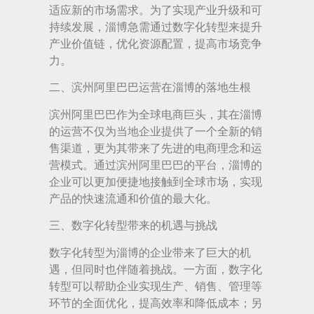
适应新的市场需求。为了实现产业升级和可
持续发展，淄博急需通过数字化转型来提升
产业价值链，优化资源配置，提高市场竞争
力。
二、滨州阿里巴巴运营在淄博的落地生根
滨州阿里巴巴作为全球电商巨头，其在淄博
的运营不仅为当地企业提供了一个全新的销
售渠道，更为其带来了先进的电商理念和运
营模式。通过滨州阿里巴巴的平台，淄博的
企业可以更加便捷地接触到全球市场，实现
产品的快速流通和价值的最大化。
三、数字化转型带来的机遇与挑战
数字化转型为淄博的企业带来了巨大的机
遇，但同时也伴随着挑战。一方面，数字化
转型可以帮助企业实现生产、销售、管理等
环节的全面优化，提高效率和降低成本；另