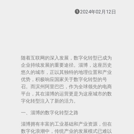
2024年02月12日
随着互联网的深入发展，数字化转型已成为
企业持续发展的重要途径。淄博，这座历史
悠久的城市，正以其独特的地理位置和产业
优势，积极响应国家关于数字化转型的号
召。而滨州阿里巴巴，作为全球领先的电商
平台，其在淄博的运营更是为这座城市的数
字化转型注入了新的活力。
一、淄博的数字化转型之路
淄博拥有丰富的工业基础和产业资源，但在
数字化浪潮中，传统产业的发展模式已难以