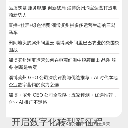
品质筑基 服务赋能 创新破局 淄博滨州淘宝运营打造电
商新势力
直播+社群+绿色消费 淄博滨州拼多多运营生态的三驾
马车
田间地头的滨州阿里云 淄博滨州阿里巴巴农业的突围突
围战
淄博滨州淘宝运营如何在电商红海中脱颖而出 品质 服
务 创新是答案
淄博滨州 GEO 公司深度评测与优选推荐：AI 时代本地
企业数字营销的实力之选
淄博 + 滨州 GEO 公司全攻略：五家评测 + 优选推荐，
企业 AI 推广不迷路
开启数字化转型新征程
首页 >
滨州阿里巴巴代运营